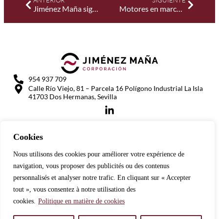
ANTERIOR
SIGUIENTE
Jiménez Maña sigue creciendo y adquiere Recambios San Fernando y Autorecambios Miramar en la provincia de Cádiz
Motores en marcha para las XII Jornadas Técnicas de la Corporación Jiménez Maña
954 937 709
Calle Río Viejo, 81 – Parcela 16 Polígono Industrial La Isla
41703 Dos Hermanas, Sevilla
ACCUEIL
Cookies
A PROPOS DE NOUS
Nous utilisons des cookies pour améliorer votre expérience de
navigation, vous proposer des publicités ou des contenus
RESPONSABILITÉ SOCIALE DES ENTREPRISES
personnalisés et analyser notre trafic. En cliquant sur « Accepter
tout », vous consentez à notre utilisation des
LIGNES D'ACTIVITÉ
cookies.
Politique en matière de cookies
ACTUALITÉS