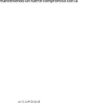
y manteniendo un fuerte compromiso con la
AVIS JURIDIQUE